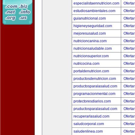
especialistaennutricion.com
Ofertar
estudiosambientales.com
Ofertar
guianutricional.com
Ofertar
higieneyseguridad.com
Ofertar
mejoresusalud.com
Ofertar
nutricioncanina.com
Ofertar
nutricionsaludable.com
Ofertar
nutricionsuperior.com
Ofertar
nutricocina.com
Ofertar
portaldenutricion.com
Ofertar
productosdenutricion.com
Ofertar
productosparalasalud.com
Ofertar
programacionmental.com
Ofertar
protectoresdiarios.com
Ofertar
pruductosparalasalud.com
Ofertar
recuperarlasalud.com
Ofertar
saludcorporal.com
Ofertar
saludenlinea.com
Ofertar