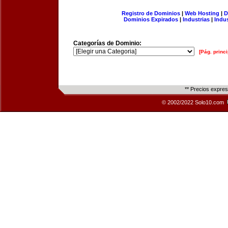
Registro de Dominios
|
Web Hosting
|
D
Dominios Expirados
|
Industrias
|
Indu
Categorías de Dominio:
[Pág. princi
** Precios expre
© 2002/2022 Solo10.com