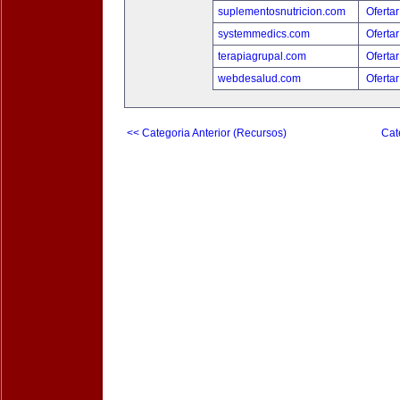
suplementosnutricion.com
Ofertar
systemmedics.com
Ofertar
terapiagrupal.com
Ofertar
webdesalud.com
Ofertar
<< Categoria Anterior (Recursos)
Cat