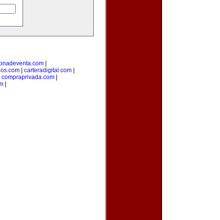
onadeventa.com
|
dos.com
|
carteradigital.com
|
|
compraprivada.com
|
om
|