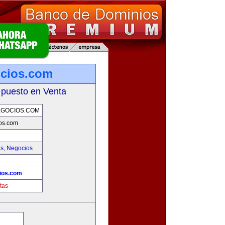
ocios.com
 puesto en Venta
EGOCIOS.COM
os.com
as
,
Negocios
ios.com
tas