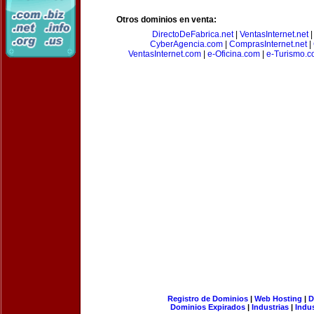
Otros dominios en venta:
DirectoDeFabrica.net
|
VentasInternet.net
CyberAgencia.com
|
ComprasInternet.net
|
VentasInternet.com
|
e-Oficina.com
|
e-Turismo.
Registro de Dominios
|
Web Hosting
|
D
Dominios Expirados
|
Industrias
|
Indu