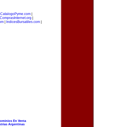
|
CatalogoPyme.com
|
ComprasInternet.org
|
com
|
IndicesBursatiles.com
|
ominios En Venta
strias Argentinas