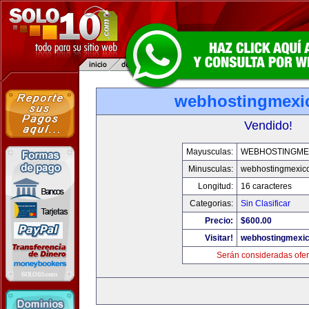
webhostingmexi
Vendido!
Mayusculas:
WEBHOSTINGME
Minusculas:
webhostingmexic
Longitud:
16 caracteres
Categorias:
Sin Clasificar
Precio:
$600.00
Visitar!
webhostingmexi
Serán consideradas ofer