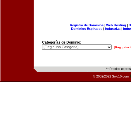
Registro de Dominios
|
Web Hosting
|
D
Dominios Expirados
|
Industrias
|
Indu
Categorías de Dominio:
[Pág. princi
** Precios expre
© 2002/2022 Solo10.com