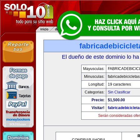
fabricadebicicle
El dueño de este dominio lo ha
Mayusculas:
FABRICADEBICIC
Minusculas:
fabricadebicicleta
Longitud:
19 caracteres
Categorias:
Sin Clasificar
Precio:
$1,500.00
Visitar!
fabricadebiciclet
Serán consideradas ofer
R