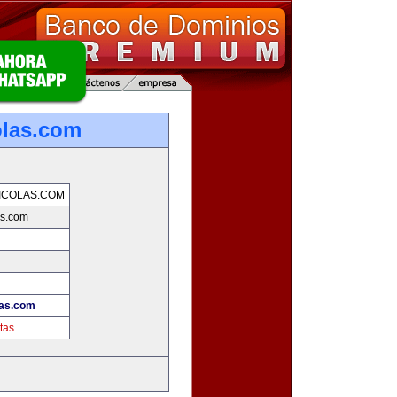
olas.com
ICOLAS.COM
as.com
las.com
tas