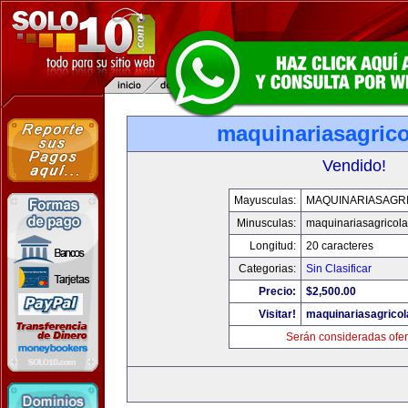
maquinariasagric
Vendido!
Mayusculas:
MAQUINARIASAGR
Minusculas:
maquinariasagricol
Longitud:
20 caracteres
Categorias:
Sin Clasificar
Precio:
$2,500.00
Visitar!
maquinariasagrico
Serán consideradas ofer