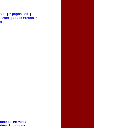
.com
|
e-pagos.com
|
os.com
|
portalmercado.com
|
om
|
ominios En Venta
strias Argentinas