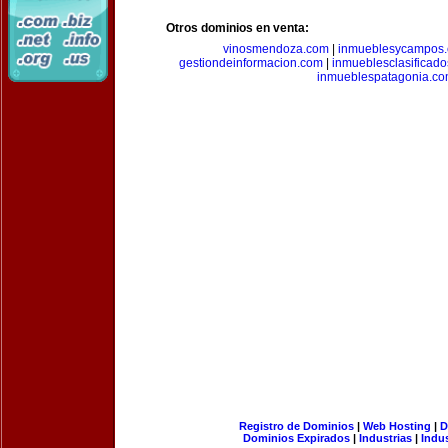
Otros dominios en venta:
vinosmendoza.com
|
inmueblesycampos
gestiondeinformacion.com
|
inmueblesclasificad
inmueblespatagonia.c
Registro de Dominios
|
Web Hosting
|
D
Dominios Expirados
|
Industrias
|
Indu