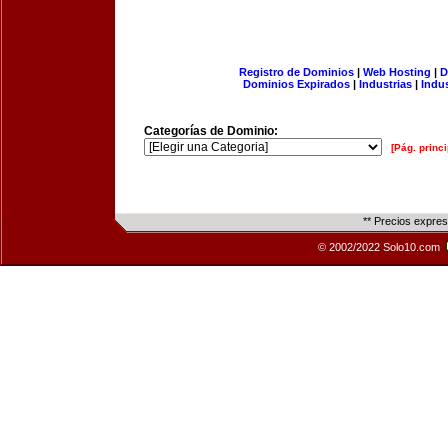
Registro de Dominios
|
Web Hosting
|
D
Dominios Expirados
|
Industrias
|
Indu
Categorías de Dominio:
[Pág. princi
** Precios expre
© 2002/2022 Solo10.com