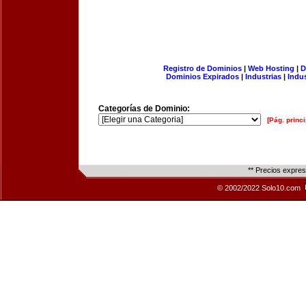
Registro de Dominios
|
Web Hosting
|
D
Dominios Expirados
|
Industrias
|
Indu
Categorías de Dominio:
[Pág. princi
** Precios expre
© 2002/2022 Solo10.com