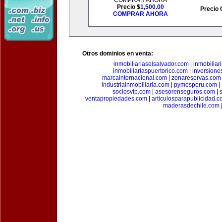
COMPRAR AHORA
Precio $
1,500.00
Precio 
COMPRAR AHORA
Otros dominios en venta:
inmobiliariaselsalvador.com
|
inmobilia
inmobiliariaspuertorico.com
|
inversione
marcainternacional.com
|
zonareservas.com
industriainmobiliaria.com
|
pymesperu.com
|
sociosvip.com
|
asesorenseguros.com
|
ventapropiedades.com
|
articulosparapublicidad.
maderasdechile.com