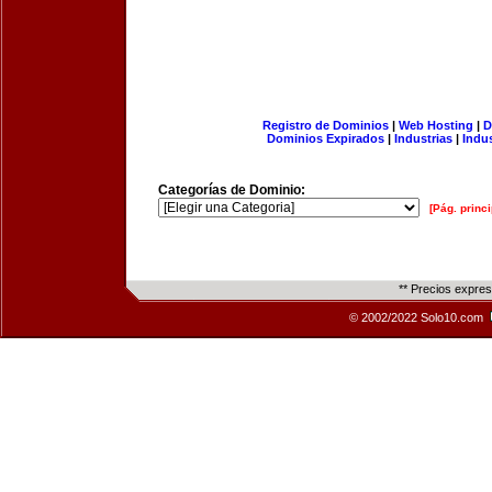
Registro de Dominios
|
Web Hosting
|
D
Dominios Expirados
|
Industrias
|
Indu
Categorías de Dominio:
[Pág. princi
** Precios expre
© 2002/2022 Solo10.com