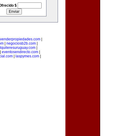
Ofrecido $
venderpropiedades.com
|
com
|
negociosb2b.com
|
lquileresuruguay.com
|
|
eventosendirecto.com
|
ial.com
|
laspymes.com
|