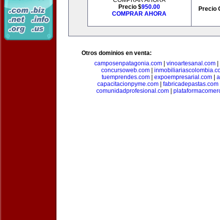
COMPRAR AHORA
Precio $
950.00
Precio 
COMPRAR AHORA
Otros dominios en venta:
camposenpatagonia.com
|
vinoartesanal.com
|
concursoweb.com
|
inmobiliariascolombia.
tuemprendes.com
|
expoempresarial.com
|
a
capacitacionpyme.com
|
fabricadepastas.com
comunidadprofesional.com
|
plataformacomerc