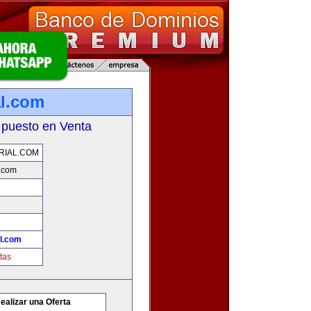
l.com
 puesto en Venta
RIAL.COM
.com
l.com
tas
ealizar una Oferta