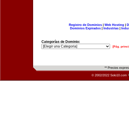
Registro de Dominios
|
Web Hosting
|
D
Dominios Expirados
|
Industrias
|
Indu
Categorías de Dominio:
[Pág. princi
** Precios expre
© 2002/2022 Solo10.com