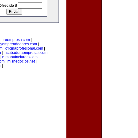
Ofrecido $
euroempresa.com
|
syemprendedores.com
|
om
|
oficinaprofesional.com
|
m
|
incubadoraempresas.com
|
|
e-manufacturers.com
|
com
|
misnegocios.net
|
m
|