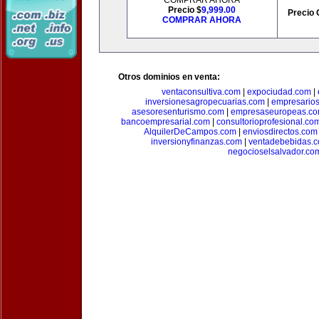
COMPRAR AHORA
Precio $
9,999.00
Precio 
COMPRAR AHORA
Otros dominios en venta:
ventaconsultiva.com
|
expociudad.com
|
inversionesagropecuarias.com
|
empresario
asesoresenturismo.com
|
empresaseuropeas.c
bancoempresarial.com
|
consultorioprofesional.co
AlquilerDeCampos.com
|
enviosdirectos.com
inversionyfinanzas.com
|
ventadebebidas.
negocioselsalvador.co