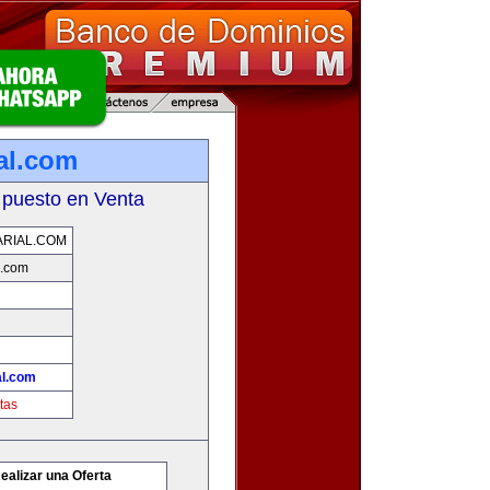
al.com
 puesto en Venta
RIAL.COM
l.com
l.com
tas
ealizar una Oferta