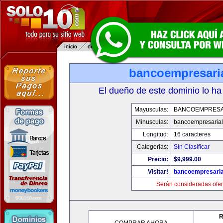
bancoempresari
El dueño de este dominio lo ha
Mayusculas:
BANCOEMPRESA
Minusculas:
bancoempresaria
Longitud:
16 caracteres
Categorias:
Sin Clasificar
Precio:
$9,999.00
Visitar!
bancoempresaria
Serán consideradas ofer
R