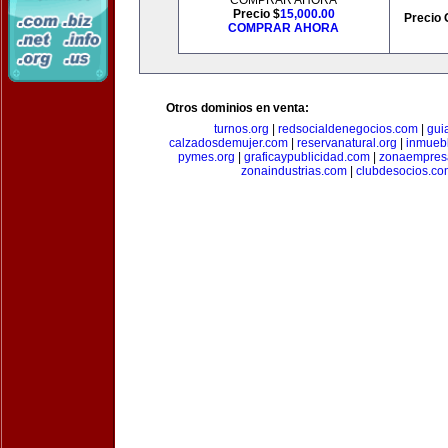
COMPRAR AHORA
Precio $
15,000.00
Precio 
COMPRAR AHORA
Otros dominios en venta:
turnos.org
|
redsocialdenegocios.com
|
gui
calzadosdemujer.com
|
reservanatural.org
|
inmueb
pymes.org
|
graficaypublicidad.com
|
zonaempresa
zonaindustrias.com
|
clubdesocios.co