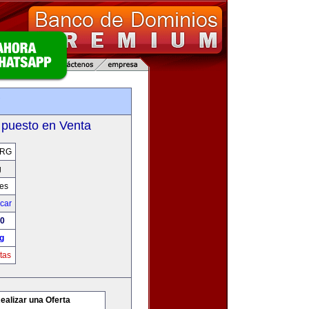
g
 puesto en Venta
ORG
g
res
icar
00
g
tas
ealizar una Oferta