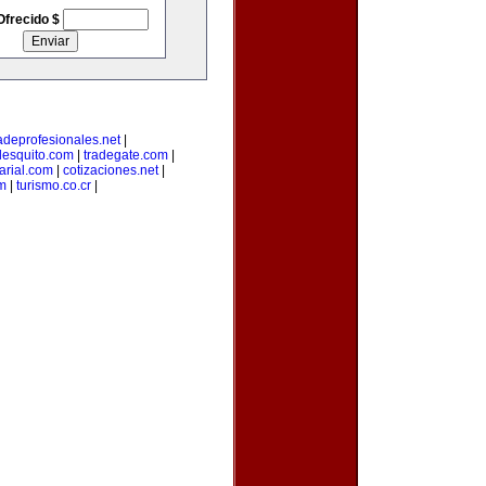
Ofrecido $
adeprofesionales.net
|
lesquito.com
|
tradegate.com
|
rial.com
|
cotizaciones.net
|
m
|
turismo.co.cr
|