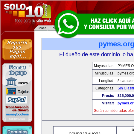
pymes.or
El dueño de este dominio lo ha
Mayusculas:
PYMES.
Minusculas:
pymes.or
Longitud:
5 caracte
Categorias:
Sin Clasif
Precio:
$15,000.
Visitar!
pymes.or
Serán consideradas ofer
R