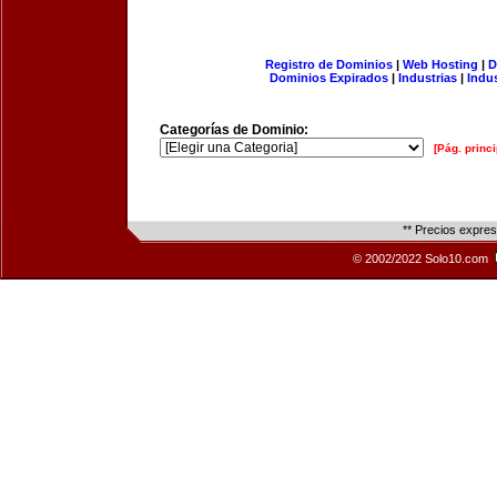
Registro de Dominios
|
Web Hosting
|
D
Dominios Expirados
|
Industrias
|
Indu
Categorías de Dominio:
[Pág. princi
** Precios expre
© 2002/2022 Solo10.com