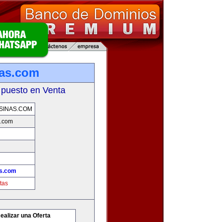
nas.com
 puesto en Venta
SINAS.COM
s.com
as.com
tas
ealizar una Oferta