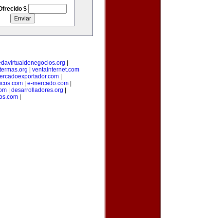
Ofrecido $
edavirtualdenegocios.org
|
termas.org
|
ventainternet.com
ercadoexportador.com
|
ticos.com
|
e-mercado.com
|
com
|
desarrolladores.org
|
cos.com
|