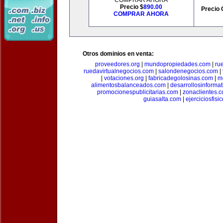
COMPRAR AHORA
Precio $
890.00
Precio 
COMPRAR AHORA
Otros dominios en venta:
proveedores.org
|
mundopropiedades.com
|
ru
ruedavirtualnegocios.com
|
salondenegocios.com
|
|
votaciones.org
|
fabricadegolosinas.com
|
m
alimentosbalanceados.com
|
desarrollosinforma
promocionespublicitarias.com
|
zonaclientes.
guiasalta.com
|
ejerciciosfisi