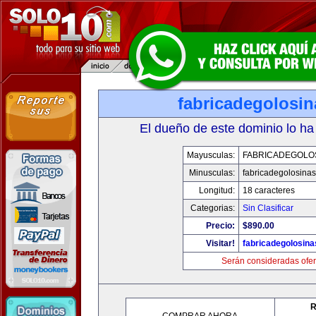
fabricadegolosi
El dueño de este dominio lo ha
Mayusculas:
FABRICADEGOLO
Minusculas:
fabricadegolosina
Longitud:
18 caracteres
Categorias:
Sin Clasificar
Precio:
$890.00
Visitar!
fabricadegolosin
Serán consideradas ofer
R