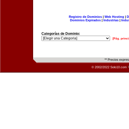
Registro de Dominios
|
Web Hosting
|
D
Dominios Expirados
|
Industrias
|
Indu
Categorías de Dominio:
[Pág. princi
** Precios expre
© 2002/2022 Solo10.com